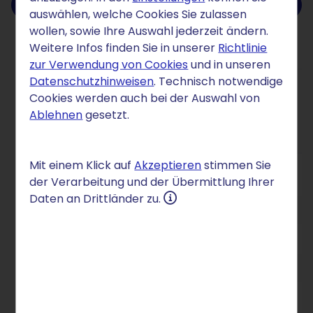
Zu den Angeboten
auswählen, welche Cookies Sie zulassen
wollen, sowie Ihre Auswahl jederzeit ändern.
Weitere Infos finden Sie in unserer
Richtlinie
zur Verwendung von Cookies
und in unseren
Datenschutzhinweisen
. Technisch notwendige
Cookies werden auch bei der Auswahl von
GoDaddy
Ablehnen
gesetzt.
Mit einem Klick auf
Akzeptieren
stimmen Sie
Vertrag
der Verarbeitung und der Übermittlung Ihrer
Daten an Drittländer zu.
Standardpreis monatlich
7–70 €
14,99–40 €
Einrichtungsgebühr
0 €
0 €