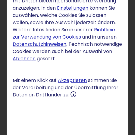
mit Drittanbietern personalisierte Werbung
anzuzeigen. In den
Einstellungen
können Sie
auswählen, welche Cookies Sie zulassen
wollen, sowie Ihre Auswahl jederzeit ändern.
1 Monat
12 Monate
Weitere Infos finden Sie in unserer
Richtlinie
zur Verwendung von Cookies
und in unseren
Datenschutzhinweisen
. Technisch notwendige
Cookies werden auch bei der Auswahl von
Ablehnen
gesetzt.
HOSTING FÜR WORDPRESS
E-Commerce
Mit einem Klick auf
Akzeptieren
stimmen Sie
0 €
der Verarbeitung und der Übermittlung Ihrer
Daten an Drittländer zu.
für 1 Monat
danach 20 €/Mon.
Einrichtung: 0 €
Kostenlos testen