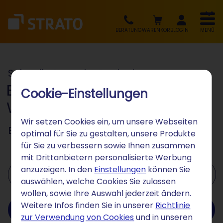
BERATUNG
WARENKORB
LOGIN
MENÜ
Schnelle Domain-Registrierung
Einfach starten – mit Ihrer
Cookie-Einstellungen
Wunsch-Domain
Wir setzen Cookies ein, um unsere Webseiten
Einrichtung leicht gemacht
optimal für Sie zu gestalten, unsere Produkte
für Sie zu verbessern sowie Ihnen zusammen
mit Drittanbietern personalisierte Werbung
Wunschdomain eingeben ...
anzuzeigen. In den
Einstellungen
können Sie
auswählen, welche Cookies Sie zulassen
wollen, sowie Ihre Auswahl jederzeit ändern.
Weitere Infos finden Sie in unserer
Richtlinie
Domain prüfen
zur Verwendung von Cookies
und in unseren