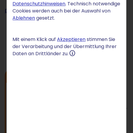
Datenschutzhinweisen
. Technisch notwendige
Domain zu STRATO umziehen
Cookies werden auch bei der Auswahl von
Ablehnen
gesetzt.
Günstige Domain sichern
Mit einem Klick auf
Akzeptieren
stimmen Sie
Abrechnungszeitraum wählen
der Verarbeitung und der Übermittlung Ihrer
1 Monat
12 Monate
Daten an Drittländer zu.
Unser Tipp
.de
.online
0,05 €
0,42 €
/Mon.
/Mon.
für 12 Monate
12 Monate nur
danach 1 €/Mon.
danach 3,50 €/Mon.
Einrichtung: 0 €
Einrichtung: 2,50 €