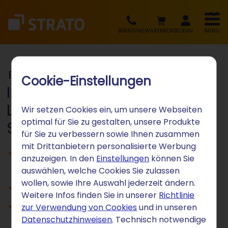
BERATUNG
WARENKORB
LOGIN
MENÜ
Business Solutions
Cookie-Einstellungen
Individuelle Hosting-
Lösungen und Managed
Wir setzen Cookies ein, um unsere Webseiten
optimal für Sie zu gestalten, unsere Produkte
Services für Unternehmen
für Sie zu verbessern sowie Ihnen zusammen
mit Drittanbietern personalisierte Werbung
Skalierbar und passgenau für Ihre
anzuzeigen. In den
Einstellungen
können Sie
Projekte
auswählen, welche Cookies Sie zulassen
wollen, sowie Ihre Auswahl jederzeit ändern.
Management-Level nach Bedarf
Weitere Infos finden Sie in unserer
Richtlinie
Serverstandort ausschließlich in
zur Verwendung von Cookies
und in unseren
Datenschutzhinweisen
. Technisch notwendige
Deutschland