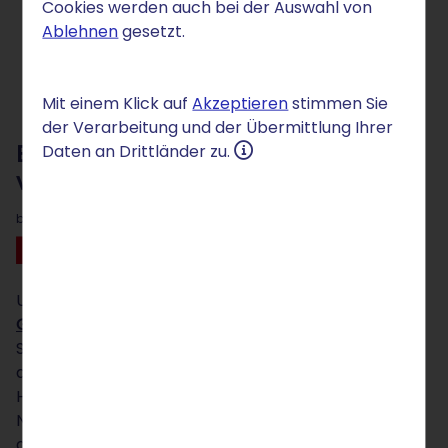
Cookies werden auch bei der Auswahl von
Ablehnen
gesetzt.
Mit einem Klick auf
Akzeptieren
stimmen Sie
der Verarbeitung und der Übermittlung Ihrer
Business Solutions -
Daten an Drittländer zu.
von Profis für Profis
by
Unsere Business Solutions werden von der
Cronon
GmbH
, einer hundertprozentigen Tochter der
STRATO, bereitgestellt und betreut. Dort treffen Sie
auf Experten für hochverfügbare Cloud- und
Hosting-Lösungen, die sich auch in
Netzwerktechnologie und IT-Security bestens
auskennen. Als Unternehmen profitieren Sie von