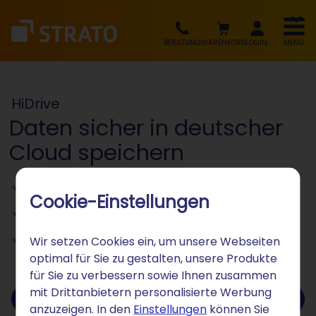
BERATUNG
WARENKORB
LOGIN
MENÜ
HiDrive
Daten sicher in deutscher
Cloud speichern
Geräte-Backups
OPTIONAL
Cookie-Einstellungen
TÜV-zertifiziert
DSGVO-konform
Wir setzen Cookies ein, um unsere Webseiten
optimal für Sie zu gestalten, unsere Produkte
für Sie zu verbessern sowie Ihnen zusammen
mit Drittanbietern personalisierte Werbung
Zu den Angeboten
anzuzeigen. In den
Einstellungen
können Sie