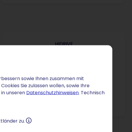
HIDRIVE
0,50 €
/Mon.
für 12 Monate
danach 5 €/Mon.
 verbessern sowie Ihnen zusammen mit
Einrichtung: 0 €
ookies Sie zulassen wollen, sowie Ihre
 in unseren
Datenschutzhinweisen
. Technisch
1 TB Speicher
1 Nutzer
tländer zu.