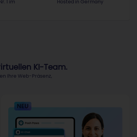
. 1 im
Hosted in Germany
chließlich Ökostrom.
nagementsystem
Bei STRATO können Sie s
r Service-Champion: 2025 hat STRATO die Goldmedaille im
irtuellen KI-Team.
hen Ihre Web-Präsenz,