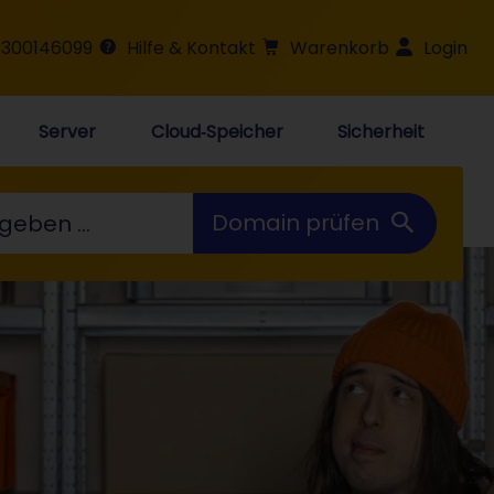
 300146099
Hilfe & Kontakt
Warenkorb
Login
Server
Cloud‑Speicher
Sicherheit
Domain prüfen