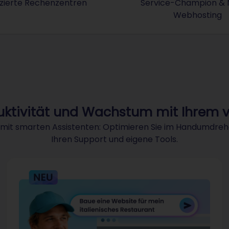
fizierte Rechenzentren
Service-Champion & Nr
nd Dienstleistungen, sowie für eigene Rechenzentren auss
ISO-IEC-27001-Zertifiziertes Informations-Ma
Webhosting
Erneute
uktivität und Wachstum mit Ihrem v
eg mit smarten Assistenten: Optimieren Sie im Handumdre
Ihren Support und eigene Tools.