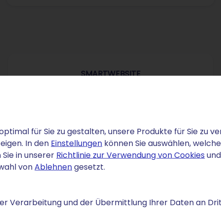
SMARTWEBSITE
1 €
/Mon.
für 12 Monate
danach 12 €/Mon.
optimal für Sie zu gestalten, unsere Produkte für Sie zu
Einrichtung: 0 €
eigen. In den
Einstellungen
können Sie auswählen, welche C
 Sie in unserer
Richtlinie zur Verwendung von Cookies
und
1 Domain dauerhaft inklusive
swahl von
Ablehnen
gesetzt.
1 SSL-Zertifikat
r Verarbeitung und der Übermittlung Ihrer Daten an Drit