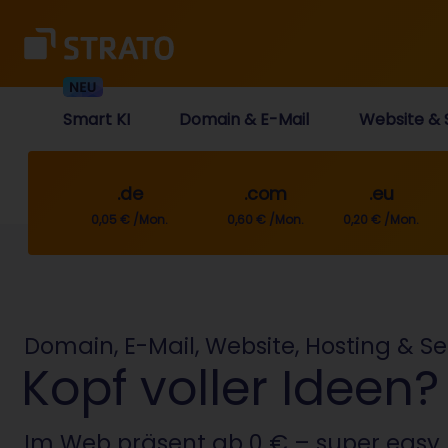
Smart KI
Domain & E-Mail
Website & 
.de
.com
.eu
0,05 € /Mon.
0,60 € /Mon.
0,20 € /Mon.
Domain, E-Mail, Website, Hosting & Se
Kopf voller Ideen?
Im Web präsent ab 0 € – super easy 