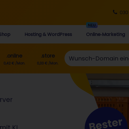
030
Shop
Hosting & WordPress
Online‑Marketing
Wunschdomain eingeben ...
.online
.store
0,42 € /Mon.
0,33 € /Mon.
rver
mit KI