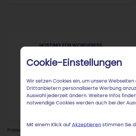
HOSTING FÜR WORDPRESS
1 €
Cookie-Einstellungen
/Mon.
für 12 Monate
danach 9 €/Mon.
Wir setzen Cookies ein, um unsere Webseiten 
Einrichtung: 0 €
Drittanbietern personalisierte Werbung anzuz
Auswahl jederzeit ändern. Weitere Infos finden
1 Domain dauerhaft inklusive
notwendige Cookies werden auch bei der Au
1 SSL-Zertifikat
Mit einem Klick auf
Akzeptieren
stimmen Sie de
Preise inkl. MwSt. Laufzeit 12 Monate.