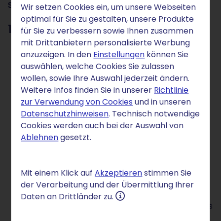
Stand:
19.06.2026
Wir setzen Cookies ein, um unsere Webseiten
optimal für Sie zu gestalten, unsere Produkte
1. Geltungsbereich, Änderungen
für Sie zu verbessern sowie Ihnen zusammen
mit Drittanbietern personalisierte Werbung
1.1 Diese allgemeinen Geschäftsbedingungen
anzuzeigen. In den
Einstellungen
können Sie
(AGB) der STRATO GmbH (nachfolgend STRATO)
auswählen, welche Cookies Sie zulassen
gelten für alle Leistungen der STRATO.
wollen, sowie Ihre Auswahl jederzeit ändern.
1.2 STRATO erbringt alle Leistungen ausschließlich
Weitere Infos finden Sie in unserer
Richtlinie
auf Grundlage dieser AGB. Dies gilt insbesondere
zur Verwendung von Cookies
und in unseren
auch dann, wenn der Kunde Allgemeine
Datenschutzhinweisen
. Technisch notwendige
Geschäftsbedingungen verwendet und diese
Cookies werden auch bei der Auswahl von
entgegenstehende oder von den hier
Ablehnen
gesetzt.
aufgeführten AGB abweichende Bedingungen
enthalten. Auch gelten ausschließlich die von
STRATO gestellten AGB, wenn STRATO in Kenntnis
Mit einem Klick auf
Akzeptieren
stimmen Sie
entgegenstehender oder von den hier
der Verarbeitung und der Übermittlung Ihrer
aufgeführten Bedingungen abweichender
Daten an Drittländer zu.
Bedingungen des Kunden den Auftrag vorbehaltlos
ausführt.