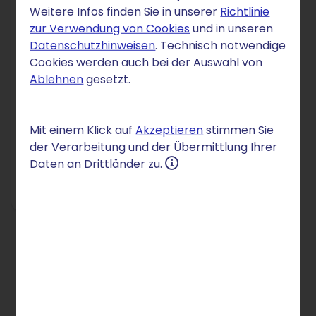
Weitere Infos finden Sie in unserer
Richtlinie
VPS LINUX
zur Verwendung von Cookies
und in unseren
Datenschutzhinweisen
. Technisch notwendige
VPS L
Cookies werden auch bei der Auswahl von
5 €
Ablehnen
gesetzt.
/Mon.
für 3 Monate
Mit einem Klick auf
Akzeptieren
stimmen Sie
danach 16 €/Mon.
der Verarbeitung und der Übermittlung Ihrer
Einrichtung: 0 €
Daten an Drittländer zu.
Zum Angebot
Preise inkl. MwSt.