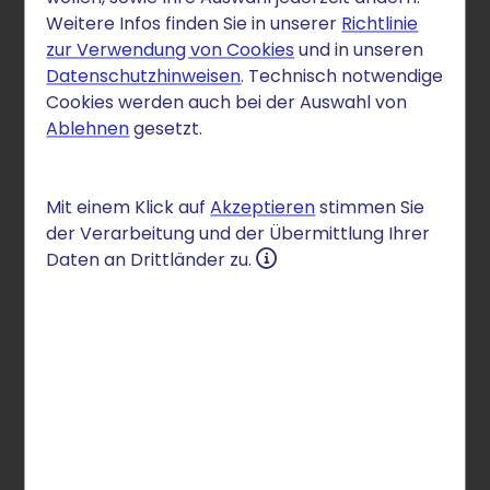
Weitere Infos finden Sie in unserer
Richtlinie
zur Verwendung von Cookies
und in unseren
Datenschutzhinweisen
. Technisch notwendige
Cookies werden auch bei der Auswahl von
Vorteile
Ablehnen
gesetzt.
Mit einem Klick auf
Akzeptieren
stimmen Sie
der Verarbeitung und der Übermittlung Ihrer
Daten an Drittländer zu.