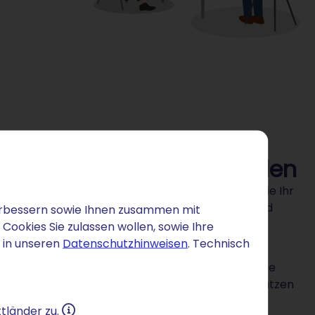
 einfach erfolgreich werden
tlicher Intelligenz (KI) erstellen. Optimieren Sie Ihr
de Ihrer E-Mails in eine Chance auf mehr Sales und
 verbessern sowie Ihnen zusammen mit
ookies Sie zulassen wollen, sowie Ihre
 in unseren
Datenschutzhinweisen
. Technisch
e Kampagnen in Echtzeit analysieren. Auf Ihrem
re E-Mails geöffnet haben. Jederzeit haben Sie die
n. Für textliche Anpassungen oder Inspiration nutzen
tländer zu.