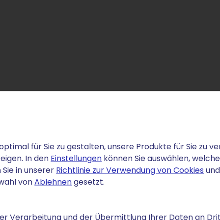
E-Mail-Marketing: Schnell &
Im Handumdrehen visuell beeindruckende E-Mails mit Küns
Business mit integrierten Analysen & verwandeln Sie je
optimal für Sie zu gestalten, unsere Produkte für Sie zu
Traffic.
eigen. In den
Einstellungen
können Sie auswählen, welche C
 Sie in unserer
Richtlinie zur Verwendung von Cookies
und
Um Ihr E-Mail-Marketing zu optimieren, können Sie Ihr
swahl von
Ablehnen
gesetzt.
Dashboard sehen Sie, wie oft bzw. wie viele Personen Ih
Möglichkeit die Newsletter anzupassen und zu optimiere
Sie den KI-Textgenerator.
r Verarbeitung und der Übermittlung Ihrer Daten an Drit