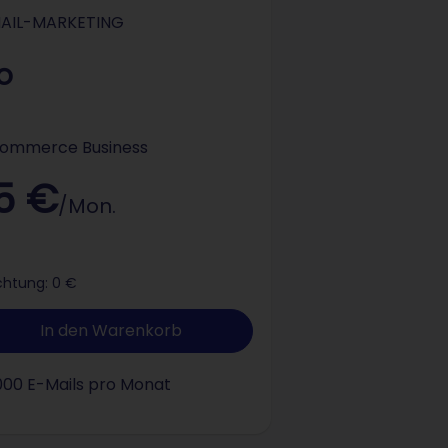
E-Mail-Marketing
AIL-MARKETING
o
ommerce Business
5 €
/Mon.
ichtung: 0 €
In den Warenkorb
000 E-Mails pro Monat