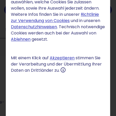
auswählen, welche Cookies Sie zulassen
wollen, sowie Ihre Auswahl jederzeit ändern.
Zu den Angeboten
Weitere Infos finden Sie in unserer
Richtlinie
zur Verwendung von Cookies
und in unseren
Pricing Plans
Datenschutzhinweisen
. Technisch notwendige
STRATO E-Mail
Microsoft Mail & Office
Cookies werden auch bei der Auswahl von
Ablehnen
gesetzt.
Mit einem Klick auf
Akzeptieren
stimmen Sie
Unsere Empfehlung
der Verarbeitung und der Übermittlung Ihrer
Daten an Drittländer zu.
Microsoft 365
MICROSOFT 365
Business Standard
e-
Ihr Komplettpaket mit E-Mail,
Office & Teams