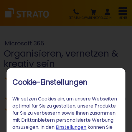
BERATUNG
WARENKORB
LOGIN
MENÜ
Microsoft 365
Organisieren, vernetzen &
kreativ sein
Von überall Zugriff auf Ihre Office-
Cookie-Einstellungen
Anwendungen
Dokumente sicher teilen & bearbeiten
Wir setzen Cookies ein, um unsere Webseiten
optimal für Sie zu gestalten, unsere Produkte
Word, Excel, Outlook & Co. für alle
für Sie zu verbessern sowie Ihnen zusammen
Geräte
mit Drittanbietern personalisierte Werbung
anzuzeigen. In den
Einstellungen
können Sie