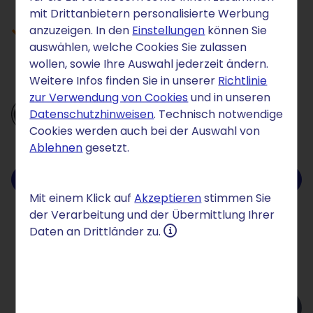
Unterstützung
mit Drittanbietern personalisierte Werbung
Höchste Sicherheit & regelmäßige
anzuzeigen. In den
Einstellungen
können Sie
auswählen, welche Cookies Sie zulassen
Updates
wollen, sowie Ihre Auswahl jederzeit ändern.
Weitere Infos finden Sie in unserer
Richtlinie
zur Verwendung von Cookies
und in unseren
Datenschutzhinweisen
. Technisch notwendige
Cookies werden auch bei der Auswahl von
Ablehnen
gesetzt.
Zu den Angeboten
Mit einem Klick auf
Akzeptieren
stimmen Sie
der Verarbeitung und der Übermittlung Ihrer
Featrue Table
Daten an Drittländer zu.
Hosting
WordPress
1 Monat
12 Monate