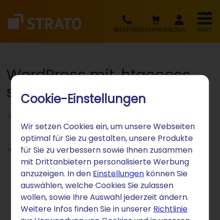
BERATUNG
WARENKORB
LOGIN
MENÜ
WordPress mit .htaccess
schützen
Cookie-Einstellungen
Einzelne Bereiche der Website durch
Wir setzen Cookies ein, um unsere Webseiten
Passwort schützen
optimal für Sie zu gestalten, unsere Produkte
Schritt-für-Schritt-Anleitung zum
für Sie zu verbessern sowie Ihnen zusammen
mit Drittanbietern personalisierte Werbung
Einrichten von .htaccess
anzuzeigen. In den
Einstellungen
können Sie
auswählen, welche Cookies Sie zulassen
wollen, sowie Ihre Auswahl jederzeit ändern.
Weitere Infos finden Sie in unserer
Richtlinie