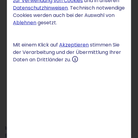
Wofür ein WordPress
zur Verwendung von Cookies
und in unseren
Datenschutzhinweisen
. Technisch notwendige
Verzeichnisschutz?
Cookies werden auch bei der Auswahl von
Ablehnen
gesetzt.
Mit einem Klick auf
Akzeptieren
stimmen Sie
der Verarbeitung und der Übermittlung Ihrer
Daten an Drittländer zu.
In der Regel sollen alle Bereiche Ihrer Website oder
Ihres
Webshops
für jedermann zugänglich sein, aber