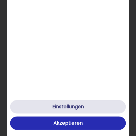
STRATO Gruppe
Über STRATO Produkte
Hilfe & Kontakt
Klimafreundlich
Datenschutz
Cookies
Einstellungen
Cookie-Einstellungen
Akzeptieren
AGB