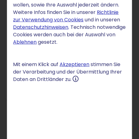
wollen, sowie Ihre Auswahl jederzeit ändern.
Weitere Infos finden Sie in unserer
Richtlinie
HOSTING FÜR WORDPRESS
zur Verwendung von Cookies
und in unseren
Datenschutzhinweisen
. Technisch notwendige
Basic
Cookies werden auch bei der Auswahl von
0 €
Ablehnen
gesetzt.
für 1 Monat
Mit einem Klick auf
Akzeptieren
stimmen Sie
danach 5 €/Mon.
der Verarbeitung und der Übermittlung Ihrer
Einrichtung: 0 €
Daten an Drittländer zu.
Zum Angebot
Preise inkl. MwSt.