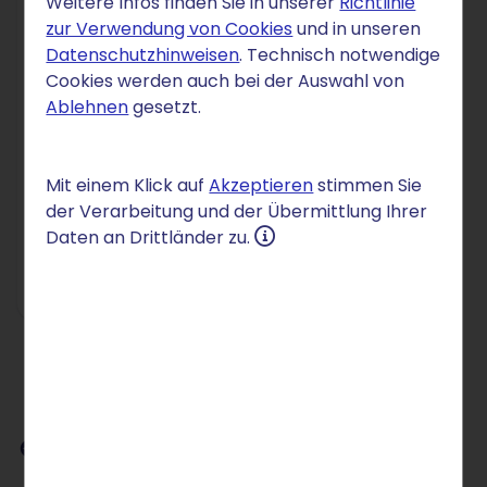
Weitere Infos finden Sie in unserer
Richtlinie
zur Verwendung von Cookies
und in unseren
HOSTING FÜR WORDPRESS
Datenschutzhinweisen
. Technisch notwendige
Basic
Cookies werden auch bei der Auswahl von
Ablehnen
gesetzt.
0 €
für 1 Monat
Mit einem Klick auf
Akzeptieren
stimmen Sie
danach 5 €/Mon.
der Verarbeitung und der Übermittlung Ihrer
Einrichtung: 0 €
Daten an Drittländer zu.
Zum Angebot
Preise inkl. MwSt.
Inhaltsverzeichnis
Wozu Social Media auf WordPress einbinden?