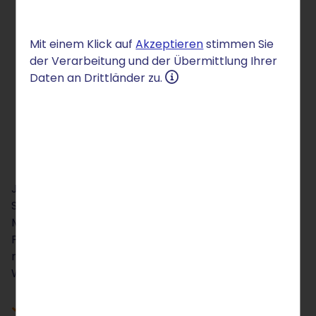
Mit einem Klick auf
Akzeptieren
stimmen Sie
der Verarbeitung und der Übermittlung Ihrer
Daten an Drittländer zu.
Jan Firsching ist Senior Social Media Manager bei
STRATO und beschäftigt sich mit digitalen
Markenstrategien, Content-Entwicklung und
Plattformtrends. Zuvor war er als Berater und Autor
rund um Social Media Marketing aktiv und teilt sein
Wissen regelmäßig in Artikeln und Vorträgen.
LinkedIn-Profil
des Autors