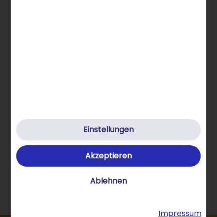
Hilfe & Kontakt
Klimafreundlich
Datenschutz
Cookies
Cookie-Einstellungen
AGB
Einstellungen
Impressum
Akzeptieren
Verträge hier kündigen
Vertrag widerrufen
Ablehnen
© 2026 STRATO GmbH
Impressum