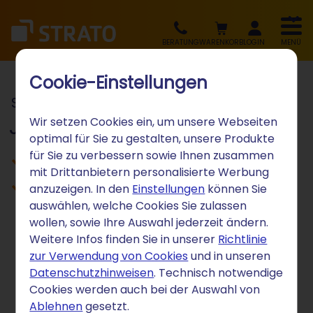
BERATUNG
WARENKORB
LOGIN
MENÜ
Cookie-Einstellungen
STRATO Social Media Experte
Jan Firsching
Wir setzen Cookies ein, um unsere Webseiten
optimal für Sie zu gestalten, unsere Produkte
für Sie zu verbessern sowie Ihnen zusammen
Infos zum Autoren
mit Drittanbietern personalisierte Werbung
Beliebte Artikel des Redakteurs
anzuzeigen. In den
Einstellungen
können Sie
auswählen, welche Cookies Sie zulassen
wollen, sowie Ihre Auswahl jederzeit ändern.
Weitere Infos finden Sie in unserer
Richtlinie
zur Verwendung von Cookies
und in unseren
Der Autor: Jan Firsching
Datenschutzhinweisen
. Technisch notwendige
Cookies werden auch bei der Auswahl von
Ablehnen
gesetzt.