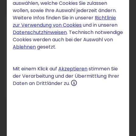
auswählen, welche Cookies Sie zulassen
wollen, sowie Ihre Auswahl jederzeit ändern.
Weitere Infos finden Sie in unserer
Richtlinie
zur Verwendung von Cookies
und in unseren
STRATO
Datenschutzhinweisen
. Technisch notwendige
Cookies werden auch bei der Auswahl von
rankingCoach
Ablehnen
gesetzt.
10 €
/Mon.
Mit einem Klick auf
Akzeptieren
stimmen Sie
Einrichtung: 0 €
der Verarbeitung und der Übermittlung Ihrer
Daten an Drittländer zu.
Zum Angebot
Preise inkl. MwSt.