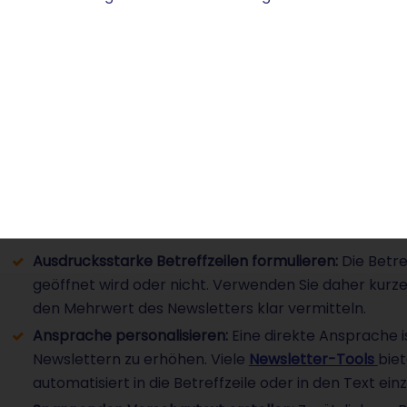
Newsletter-Öffnungsrate ste
Eine hohe Öffnungsrate ist ein wichtiger Schlüssel für
Unabhängig von Ihrer Branche, der Intention und dem Inh
Practices, mit denen Sie die Wahrscheinlichkeit, dass 
können:
Ausdrucksstarke Betreffzeilen formulieren:
Die Betre
geöffnet wird oder nicht. Verwenden Sie daher kurze
den Mehrwert des Newsletters klar vermitteln.
Ansprache personalisieren:
Eine direkte Ansprache i
Newslettern zu erhöhen. Viele
Newsletter-Tools
bie
automatisiert in die Betreffzeile oder in den Text ei