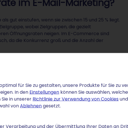
rate im E-Mail-Marketing?
als gut einstufen, wenn sie zwischen 15 und 25 % liegt.
ielgruppe, wobei Zielgruppen, die gezielt
heren Öffnungsraten neigen. Im E-Commerce sind
isch, da die Konkurrenz groß und die Anzahl der
tung oder dem Gesundheitswesen können Sie hingegen
hier gezielte und relevante Informationen vermittelt
ssen sich typischerweise mit B2B-Kampagnen
r spezifisch und die Inhalte auf Fachthemen fokussiert
optimal für Sie zu gestalten, unsere Produkte für Sie zu
eigen. In den
Einstellungen
können Sie auswählen, welche C
eten
Newslettern für Mitarbeitende
, denn bei dieser
 Sie in unserer
Richtlinie zur Verwendung von Cookies
und
 hilfreich in Form von direktem Feedback zu den
swahl von
Ablehnen
gesetzt.
r Verarbeitung und der Übermittlung Ihrer Daten an Drit