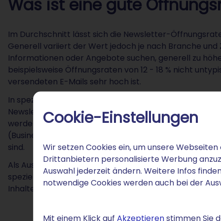
Was ist eine gute Öffnungs
Im Durchschnitt lässt sich die Newsletter-Öffnungsrate 
Generell variiert der Wert jedoch je nach Branche und Z
Informationen oder Angebote suchen, generell zu hö
beispielsweise Öffnungsraten von 12 - 18 % nicht untyp
versendeten E-Mails sehr hoch ist.
In spezialisierten Branchen wie der Finanzdienstleis
Newsletter-Öffnungsraten von 20 - 30 % erreichen, da 
Cookie-Einstellungen
werden. Sehr hohe Öffnungsraten (etwa 25 - 40 %) la
(Business-to-Business) erzielen, da die Zielgruppen seh
Wir setzen Cookies ein, um unsere Webseiten 
sind.
Drittanbietern personalisierte Werbung anzuz
Als Ausnahme gilt die Öffnungsrate bei intern versend
Auswahl jederzeit ändern. Weitere Infos finden
speziellen Zielgruppe ist eher eine qualitative Analyse
notwendige Cookies werden auch bei der Au
Inhalten.
Mit einem Klick auf
Akzeptieren
stimmen Sie de