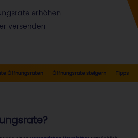
nungsrate erhöhen
ter versenden
te Öffnungsraten
Öffnungsrate steigern
Tipps
nungsrate?