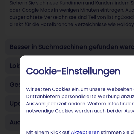
Sichern Sie sich neue Kundinnen und Kunden, indem 
oder Google Maps in wenigen Minuten eintragen. Auch 
ausgerichtete Verzeichnisse sind Teil von listingCoach
direkt für die Hotelbranche Verzeichnisse wie Holid
Besser in Suchmaschinen gefunden wer
Lokal besser gefunden werden
Cookie-Einstellungen
Geschützte und aktuelle Daten
Wir setzen Cookies ein, um unsere Webseiten 
Drittanbietern personalisierte Werbung anzuz
Updates zu neuem Kunden-Feedback (On
Auswahl jederzeit ändern. Weitere Infos finden
notwendige Cookies werden auch bei der Au
Auch ohne Website online gefunden wer
Mit einem Klick auf
Akzeptieren
stimmen Sie de