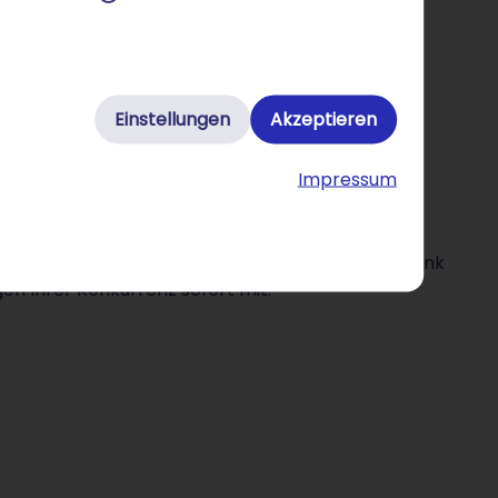
Einstellungen
Akzeptieren
e für Ihre Website
Impressum
ie Ihre Website optimieren können. Auch der
von STRATO marketingRadar. Dazu bekommen Sie dank
en Ihrer Konkurrenz sofort mit.