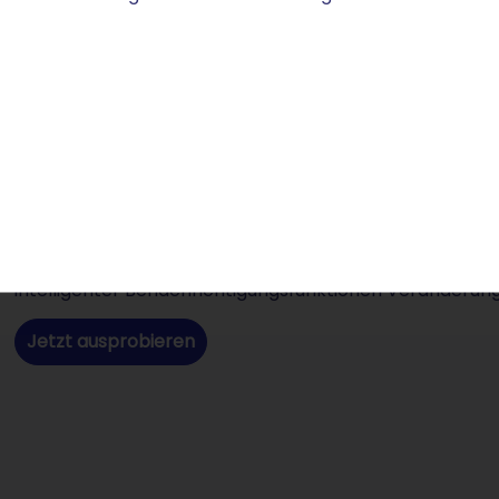
marketingRadar
INKLUSIVE
Jetzt Optimierungsvorschläg
bekommen
Mit STRATO marketingRadar bekommen Sie Tipps, wie S
Vergleich mit Ihrer Konkurrenz ist Teil der Analyse 
intelligenter Benachrichtigungsfunktionen Veränderung
Jetzt ausprobieren