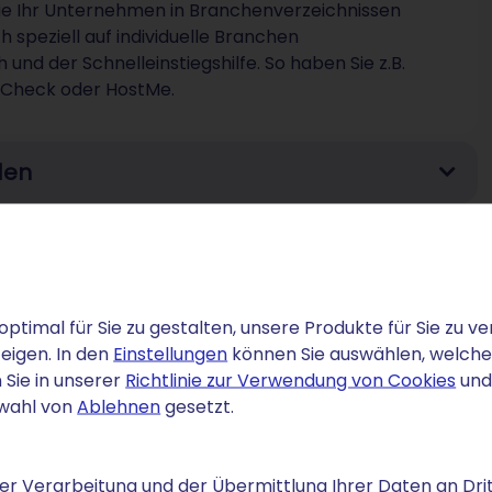
Sie Ihr Unternehmen in Branchenverzeichnissen
speziell auf individuelle Branchen
 und der Schnelleinstiegshilfe. So haben Sie z.B.
ayCheck oder HostMe.
den
optimal für Sie zu gestalten, unsere Produkte für Sie zu
eigen. In den
Einstellungen
können Sie auswählen, welche C
line Reputation)
 Sie in unserer
Richtlinie zur Verwendung von Cookies
und
swahl von
Ablehnen
gesetzt.
den
r Verarbeitung und der Übermittlung Ihrer Daten an Drit