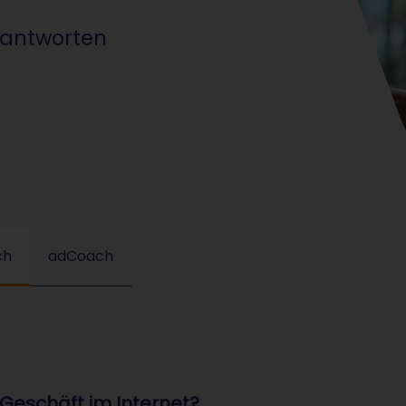
eantworten
ch
adCoach
Geschäft im Internet?