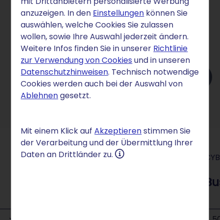
mit Drittanbietern personalisierte Werbung
Wiederherstellungsmöglichkeit
anzuzeigen. In den
Einstellungen
können Sie
auswählen, welche Cookies Sie zulassen
wollen, sowie Ihre Auswahl jederzeit ändern.
Weitere Infos finden Sie in unserer
Richtlinie
Featrue Table
zur Verwendung von Cookies
und in unseren
Datenschutzhinweisen
. Technisch notwendige
1 Monat
12 Monate
Cookies werden auch bei der Auswahl von
Ablehnen
gesetzt.
Mit einem Klick auf
Akzeptieren
stimmen Sie
Unser Tipp
der Verarbeitung und der Übermittlung Ihrer
Daten an Drittländer zu.
Cyber Protect
CYBER PROTECT
CYB
Pro
Bu