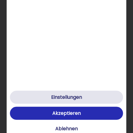
Über STRATO Produkte
Hilfe & Kontakt
Klimafreundlich
Datenschutz
Cookies
Einstellungen
Cookie-Einstellungen
Akzeptieren
AGB
Impressum
Ablehnen