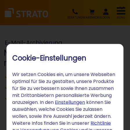
BERATUNG
WARENKORB
LOGIN
MENÜ
E-Mail-Archivierung
Mit einem Klick
Cookie-Einstellungen
revisionssicher
Wir setzen Cookies ein, um unsere Webseiten
GoBD und EU-DSGVO konform
optimal für Sie zu gestalten, unsere Produkte
Abgesichert in wenigen Minuten
für Sie zu verbessern sowie Ihnen zusammen
mit Drittanbietern personalisierte Werbung
Direkt im Kunden-Login bestellen
anzuzeigen. In den
Einstellungen
können Sie
auswählen, welche Cookies Sie zulassen
wollen, sowie Ihre Auswahl jederzeit ändern.
Weitere Infos finden Sie in unserer
Richtlinie