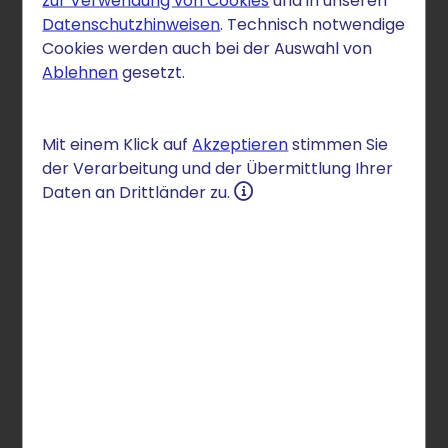
zur Verwendung von Cookies
und in unseren
Datenschutzhinweisen
. Technisch notwendige
Cookies werden auch bei der Auswahl von
Ablehnen
gesetzt.
Mit einem Klick auf
Akzeptieren
stimmen Sie
der Verarbeitung und der Übermittlung Ihrer
Daten an Drittländer zu.
E-Mail-Archivierung
Seien Sie auf der sicheren
Seite – mit der STRATO Mail-
Archivierung
Archivierungspflichtig sind nicht nur Ihre
geschäftlichen Unterlagen aus Papier, wie z.B.