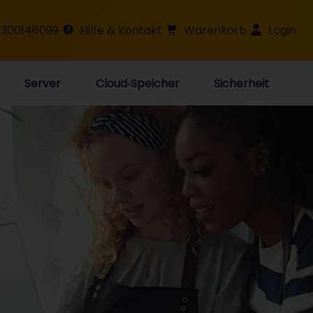
 300146099
Hilfe & Kontakt
Warenkorb
Login
Server
Cloud‑Speicher
Sicherheit