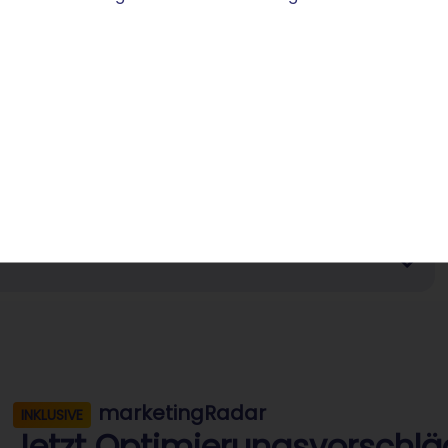
en Suchwörtern
rnehmens
marketingRadar
INKLUSIVE
Jetzt Optimierungsvorschläg