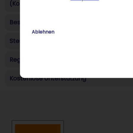
(Konkurrenz-) Analysen
Besser gefunden werden mit den richtig
Ablehnen
Steigern Sie die Sichtbarkeit Ihres Unte
Regional gefunden werden
Kostenlose Unterstützung