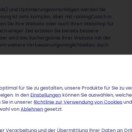
ds) und Optimierungs­vorschlägen werden Sie
rung ist sehr komplex, aber mit rankingCoach in
rden Sie Ihre Website oder auch Ihren Webshop für
h einiger Zeit erzielen Sie bereits bessere
esser wird das Suchergebnis Ihrer Website mit der
udem weitere Verbesserungsmöglichkeiten, auch
hop,- oder Homepage-Paket hinzu - egal ob Sie
er hosten.
gen schalten. Das Tool adCoach leitet Sie mit
optimal für Sie zu gestalten, unsere Produkte für Sie zu
h den Prozess. Am Ende haben Sie eine Anzeige
eigen. In den
Einstellungen
können Sie auswählen, welche C
uf Ihr Geschäft aufmerksam machen.
 Sie in unserer
Richtlinie zur Verwendung von Cookies
und
swahl von
Ablehnen
gesetzt.
r Verarbeitung und der Übermittlung Ihrer Daten an Drit