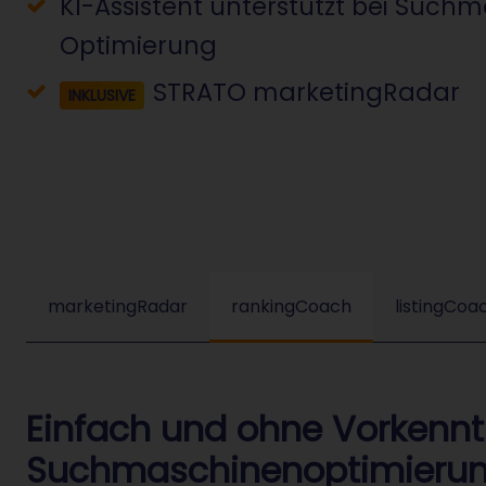
KI-Assistent unterstützt bei Such
Optimierung
STRATO marketingRadar
INKLUSIVE
marketingRadar
rankingCoach
listingCoa
Einfach und ohne Vorkennt
Suchmaschinenoptimierun