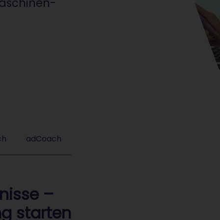
maschinen-
ch
adCoach
nisse –
g starten