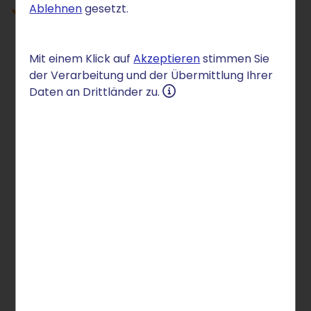
Ablehnen
gesetzt.
Social-Media-Kampagnen ohne
Agenturaufwand – mit dem KI
Marketing-Manager
Mit einem Klick auf
Akzeptieren
stimmen Sie
der Verarbeitung und der Übermittlung Ihrer
Daten an Drittländer zu.
Sie möchten Ihr Business
optimieren und erfolgreicher
sein?
Nutzen Sie dafür Online-Marketing-Tools, die Sie
dabei unterstützen.