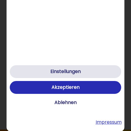
Hilfe & Kontakt
Klimafreundlich
Datenschutz
Cookies
Cookie-Einstellungen
AGB
Einstellungen
Impressum
Akzeptieren
Verträge hier kündigen
Ablehnen
Vertrag widerrufen
© 2026 STRATO GmbH
Impressum