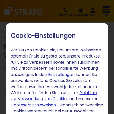
BERATUNG
WARENKORB
LOGIN
MENÜ
Cookie-Einstellungen
Online-Marketing
Mehr Reichweite. Mehr
Wir setzen Cookies ein, um unsere Webseiten
Vertrauen. Mehr Kunden.
optimal für Sie zu gestalten, unsere Produkte
für Sie zu verbessern sowie Ihnen zusammen
Gefunden werden bei Google,
mit Drittanbietern personalisierte Werbung
anzuzeigen. In den
Einstellungen
können Sie
ChatGPT & Co. – mit dem KI Search-
auswählen, welche Cookies Sie zulassen
Manager
wollen, sowie Ihre Auswahl jederzeit ändern.
Online-Bewertungen professionell
Weitere Infos finden Sie in unserer
Richtlinie
zur Verwendung von Cookies
und in unseren
managen – mit dem KI
Datenschutzhinweisen
. Technisch notwendige
Reputationsmanager
Cookies werden auch bei der Auswahl von