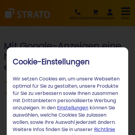
BERATUNG
WARENKORB
LOGIN
MENÜ
Mit Google-Anzeigen eine
höhere Sichtbarkeit
Cookie-Einstellungen
erreichen
Wir setzen Cookies ein, um unsere Webseiten
Mehr Reichweite durch Google Ads
optimal für Sie zu gestalten, unsere Produkte
Strategie für den Erfolg
für Sie zu verbessern sowie Ihnen zusammen
mit Drittanbietern personalisierte Werbung
anzuzeigen. In den
Einstellungen
können Sie
auswählen, welche Cookies Sie zulassen
wollen, sowie Ihre Auswahl jederzeit ändern.
Weitere Infos finden Sie in unserer
Richtlinie