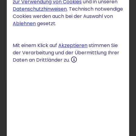
zur Verwendung von Cookies
und in unseren
Datenschutzhinweisen
. Technisch notwendige
STRATO
Cookies werden auch bei der Auswahl von
adCoach
Ablehnen
gesetzt.
10 €
/Mon.
Mit einem Klick auf
Akzeptieren
stimmen Sie
der Verarbeitung und der Übermittlung Ihrer
Einrichtung: 30 €
Daten an Drittländer zu.
Zum Angebot
Preise inkl. MwSt.
Google-Anzeigen: Eine sinnvolle
Ergänzung für Ihre Online-