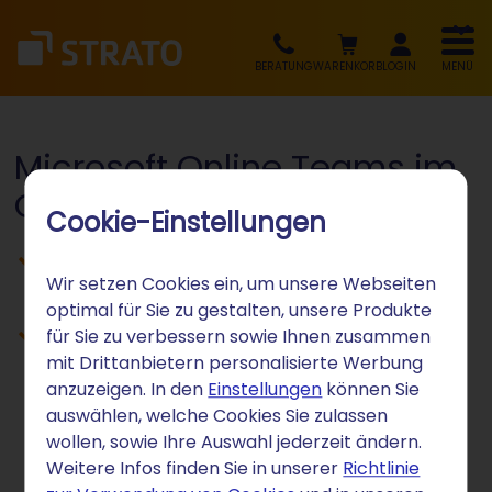
BERATUNG
WARENKORB
LOGIN
MENÜ
Microsoft Online Teams im
Check
Cookie-Einstellungen
Zentrale Plattform für Ihr virtuelles
Wir setzen Cookies ein, um unsere Webseiten
Team
optimal für Sie zu gestalten, unsere Produkte
Komplettlösung mit Chats,
für Sie zu verbessern sowie Ihnen zusammen
mit Drittanbietern personalisierte Werbung
Videoübertragung und gemeinsamer
anzuzeigen. In den
Einstellungen
können Sie
Dokumentenbearbeitung
auswählen, welche Cookies Sie zulassen
wollen, sowie Ihre Auswahl jederzeit ändern.
Weitere Infos finden Sie in unserer
Richtlinie