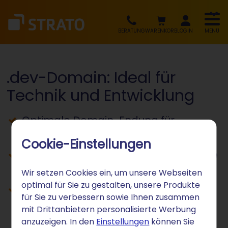
BERATUNG
WARENKORB
LOGIN
MENÜ
.dev-Domain: Ideal für
Technik und Entwicklung
Optimale Domain-Endung für
Entwickler
Cookie-Einstellungen
Besucher wissen vor dem Klick, was sie
erwartet
Wir setzen Cookies ein, um unsere Webseiten
optimal für Sie zu gestalten, unsere Produkte
Obligatorisch mit SSL-Zertifikat
für Sie zu verbessern sowie Ihnen zusammen
verknüpft
mit Drittanbietern personalisierte Werbung
anzuzeigen. In den
Einstellungen
können Sie