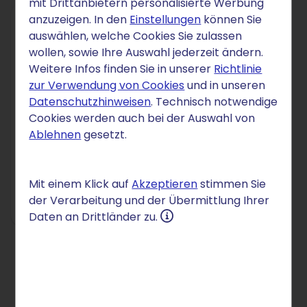
mit Drittanbietern personalisierte Werbung
anzuzeigen. In den
Einstellungen
können Sie
auswählen, welche Cookies Sie zulassen
VPS WINDOWS
wollen, sowie Ihre Auswahl jederzeit ändern.
Weitere Infos finden Sie in unserer
Richtlinie
VPS M
zur Verwendung von Cookies
und in unseren
25 €
Datenschutzhinweisen
. Technisch notwendige
/Mon.
Cookies werden auch bei der Auswahl von
für 3 Monate
Ablehnen
gesetzt.
danach 29 €/Mon.
Einrichtung: 0 €
Mit einem Klick auf
Akzeptieren
stimmen Sie
Zum Angebot
der Verarbeitung und der Übermittlung Ihrer
Daten an Drittländer zu.
Preise inkl. MwSt.