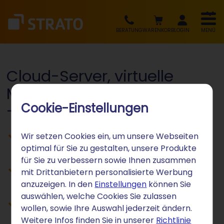
BERATUNG
WARENKORB
LOGIN
MENÜ
Cloud-Server, virtuelle
Maschinen, Virtualisierung
Cookie-Einstellungen
– Was ist das?
Welche Unterschiede gibt es zwischen
Wir setzen Cookies ein, um unsere Webseiten
optimal für Sie zu gestalten, unsere Produkte
den Servern?
für Sie zu verbessern sowie Ihnen zusammen
Individuelle Ressourcen & schnelle
mit Drittanbietern personalisierte Werbung
Verfügbarkeit
anzuzeigen. In den
Einstellungen
können Sie
auswählen, welche Cookies Sie zulassen
Flexibel, skalierbar, sicher
wollen, sowie Ihre Auswahl jederzeit ändern.
Weitere Infos finden Sie in unserer
Richtlinie