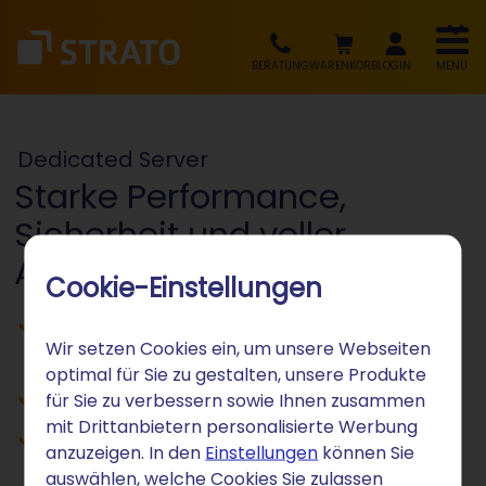
BERATUNG
WARENKORB
LOGIN
MENÜ
Dedicated Server
Starke Performance,
Sicherheit und voller
Admin-Zugriff
Cookie-Einstellungen
Windows Dedicated Server inkl. Plesk
Wir setzen Cookies ein, um unsere Webseiten
Lizenz
optimal für Sie zu gestalten, unsere Produkte
Linux-OS Docker ready
für Sie zu verbessern sowie Ihnen zusammen
mit Drittanbietern personalisierte Werbung
Starke Intel oder AMD Prozessoren
anzuzeigen. In den
Einstellungen
können Sie
auswählen, welche Cookies Sie zulassen