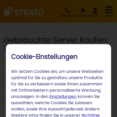
BERATUNG
WARENKORB
LOGIN
MENÜ
Gebrauchte Server kaufen:
Was Sie beachten sollten
Cookie-Einstellungen
Technische Spezifikationen eines
Servers
Wir setzen Cookies ein, um unsere Webseiten
optimal für Sie zu gestalten, unsere Produkte
Kompatibilität, Alter, Erweiterbarkeit
für Sie zu verbessern sowie Ihnen zusammen
und Lizenzen
mit Drittanbietern personalisierte Werbung
anzuzeigen. In den
Einstellungen
können Sie
Gebrauchte und kostengünstige
auswählen, welche Cookies Sie zulassen
Server bei STRATO nutzen
wollen, sowie Ihre Auswahl jederzeit ändern.
Weitere Infos finden Sie in unserer
Richtlinie