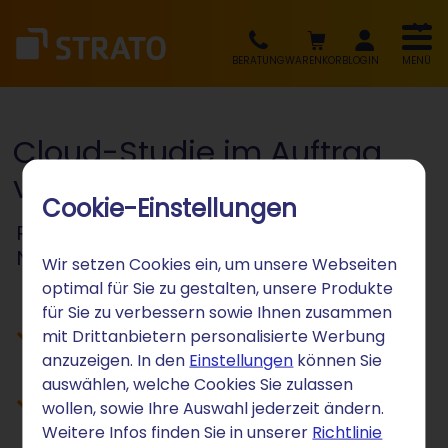
BERATUNG
WARENKORB
LOGIN
MENÜ
Cloud-Studie im Auftrag
von STRATO
Cookie-Einstellungen
Repräsentative forsa-Umfrage zur
Nutzung von Cloud-Speichern
Wir setzen Cookies ein, um unsere Webseiten
optimal für Sie zu gestalten, unsere Produkte
für Sie zu verbessern sowie Ihnen zusammen
Zunehmende Bedeutung
mit Drittanbietern personalisierte Werbung
anzuzeigen. In den
Einstellungen
können Sie
europäischer Serverstandorte
auswählen, welche Cookies Sie zulassen
Zahlungsbereitschaft für EU-Cloud-
wollen, sowie Ihre Auswahl jederzeit ändern.
Lösungen stark gestiegen
Weitere Infos finden Sie in unserer
Richtlinie