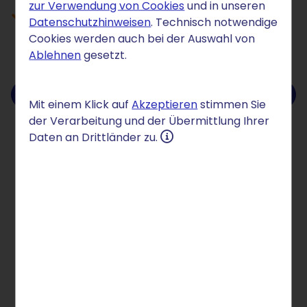
zur Verwendung von Cookies
und in unseren
67 % äußern Datenschutzbedenken
Datenschutzhinweisen
. Technisch notwendige
bei außereuropäischen Anbietern
Cookies werden auch bei der Auswahl von
Ablehnen
gesetzt.
Direkt zum Download
Mit einem Klick auf
Akzeptieren
stimmen Sie
der Verarbeitung und der Übermittlung Ihrer
Daten an Drittländer zu.
Mehrheit will europäische
Datenhoheit