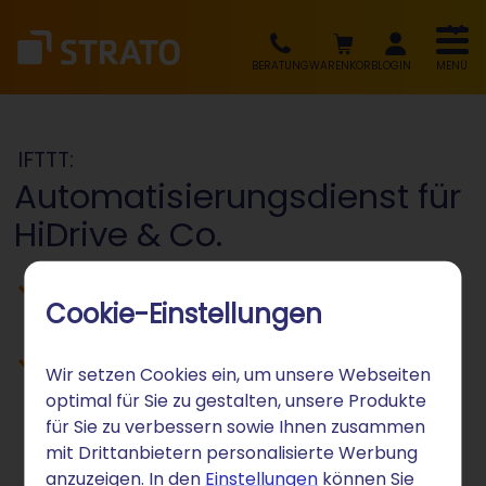
BERATUNG
WARENKORB
LOGIN
MENÜ
IFTTT:
Automatisierungsdienst für
HiDrive & Co.
Automatisieren Sie beliebige Aktionen
Cookie-Einstellungen
mittels IFTTT
Erstellen Sie eigene Applets mit
Wir setzen Cookies ein, um unsere Webseiten
Anweisungen
optimal für Sie zu gestalten, unsere Produkte
für Sie zu verbessern sowie Ihnen zusammen
mit Drittanbietern personalisierte Werbung
anzuzeigen. In den
Einstellungen
können Sie