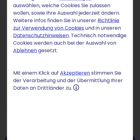
auswählen, welche Cookies Sie zulassen
wollen, sowie Ihre Auswahl jederzeit ändern.
Weitere Infos finden Sie in unserer
Richtlinie
zur Verwendung von Cookies
und in unseren
HIDRIVE
Datenschutzhinweisen
. Technisch notwendige
Basic
Cookies werden auch bei der Auswahl von
0,50 €
Ablehnen
gesetzt.
/Mon.
für 12 Monate
Mit einem Klick auf
Akzeptieren
stimmen Sie
danach 5 €/Mon.
der Verarbeitung und der Übermittlung Ihrer
Einrichtung: 0 €
Daten an Drittländer zu.
Zum Angebot
Preise inkl. MwSt.