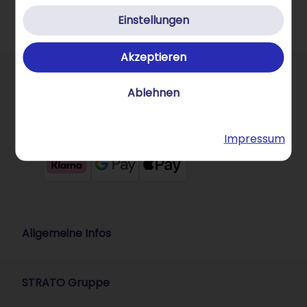
Einstellungen
Akzeptieren
Ablehnen
Impressum
Allgemeine Infos
STRATO Gruppe