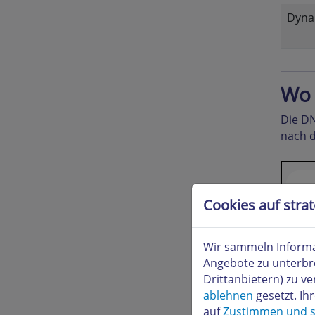
Dyna
Wo 
Die DN
nach 
Cookies auf stra
Wir sammeln Informa
Angebote zu unterbr
Drittanbietern) zu 
ablehnen
gesetzt. Ih
auf
Zustimmen und s