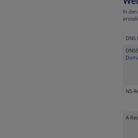
Wel
In de
erstel
DNS E
DNSS
Doma
NS-R
A-Re