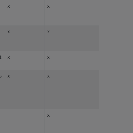
x
x
x
x
t
x
x
s
x
x
x