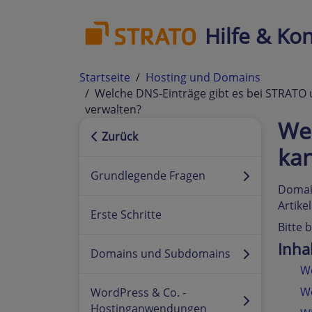
Hilfe & Kon
Startseite
Hosting und Domains
Welche DNS-Einträge gibt es bei STRATO 
verwalten?
Wel
Zurück
kan
Grundlegende Fragen
Domain
Artike
Erste Schritte
Bitte 
Inha
Domains und Subdomains
We
Wo
WordPress & Co. -
Hostinganwendungen