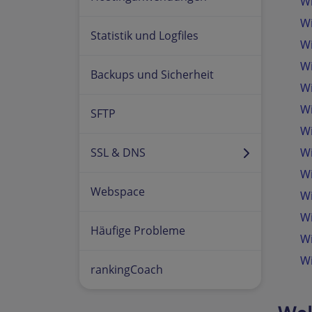
Wi
Wi
Statistik und Logfiles
Wi
Wi
Backups und Sicherheit
Wi
Wi
SFTP
Wi
SSL & DNS
Wi
Wi
Webspace
Wi
Wi
Häufige Probleme
Wi
Wi
rankingCoach