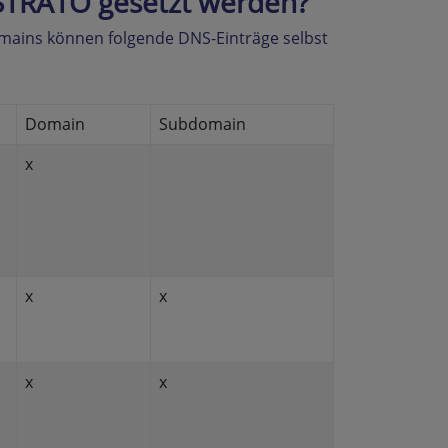
STRATO gesetzt werden?
mains können folgende DNS-Einträge selbst
Domain
Subdomain
x
x
x
x
x