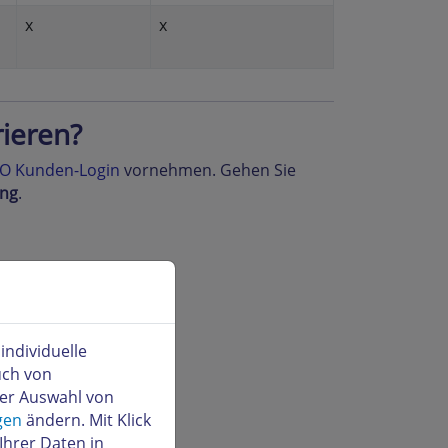
x
x
rieren?
O Kunden-Login
vornehmen. Gehen Sie
ng
.
ndividuelle
uch von
der Auswahl von
gen
ändern. Mit Klick
Ihrer Daten in