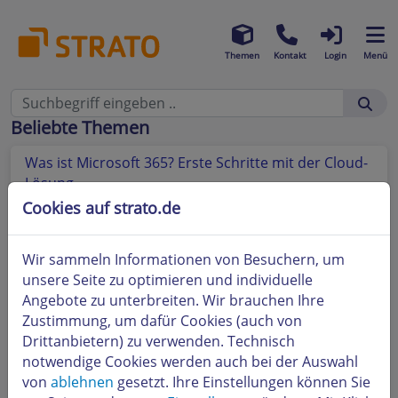
Themen
Kontakt
Login
Menü
Beliebte Themen
Was ist Microsoft 365? Erste Schritte mit der Cloud-
Lösung
Cookies auf strato.de
Welche DNS Einstellungen muss ich für Microsoft
365 im STRATO Kunden-Login vornehmen?
Wir sammeln Informationen von Besuchern, um
Nutzung von Microsoft 365 auf verschiedenen
unsere Seite zu optimieren und individuelle
Endgeräten
Angebote zu unterbreiten. Wir brauchen Ihre
Zustimmung, um dafür Cookies (auch von
Warum muss ich bei der Einrichtung von Microsoft
Drittanbietern) zu verwenden. Technisch
365 eine Subdomain angeben?
notwendige Cookies werden auch bei der Auswahl
von
ablehnen
gesetzt. Ihre Einstellungen können Sie
Wie erstelle ich ein Microsoft Exchange Postfach mit