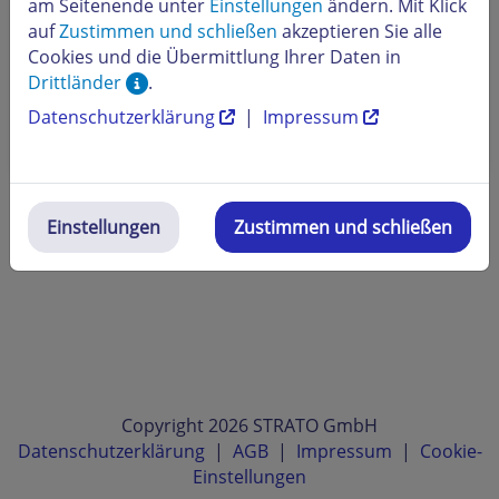
am Seitenende unter
Einstellungen
ändern. Mit Klick
meiner STRATO Domain?
auf
Zustimmen und schließen
akzeptieren Sie alle
Ist für Microsoft 365 eine Internetverbindung
Cookies und die Übermittlung Ihrer Daten in
notwendig?
Drittländer
.
Datenschutzerklärung
|
Impressum
Funktioniert Microsoft 365 mit meiner aktuellen
Office-Version?
Einstellungen
Zustimmen und schließen
Copyright 2026 STRATO GmbH
Datenschutzerklärung
|
AGB
|
Impressum
|
Cookie-
Einstellungen