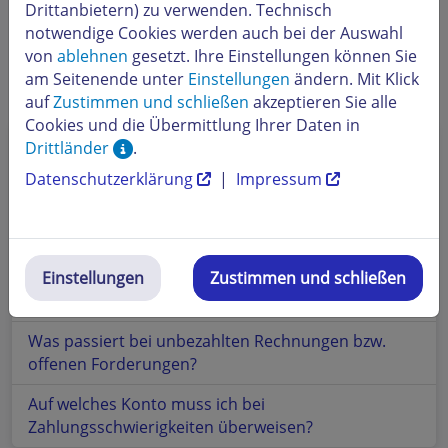
Drittanbietern) zu verwenden. Technisch
notwendige Cookies werden auch bei der Auswahl
von
ablehnen
gesetzt. Ihre Einstellungen können Sie
am Seitenende unter
Einstellungen
ändern. Mit Klick
Beliebte Themen
auf
Zustimmen und schließen
akzeptieren Sie alle
Cookies und die Übermittlung Ihrer Daten in
Wie kann ich kündigen?
Drittländer
.
Datenschutzerklärung
|
Impressum
Wo kann ich meine Rechnungen einsehen?
Wo kann ich meine Kundendaten ändern?
Wo finde ich meine Kundennummer?
Einstellungen
Zustimmen und schließen
Wo finde ich meine Rechnungsnummer?
Was passiert bei unbezahlten Rechnungen bzw.
offenen Forderungen?
Auf welches Konto muss ich bei
Zahlungsschwierigkeiten überweisen?