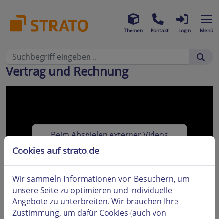
Themen
Kontakt
Login
Menü
Vertrag und Rechnung
Beim Abspielen externer Videos
werden Daten an YouTube übertragen.
Cookies auf strato.de
Dazu benötigen wir Ihre Zustimmung.
Weitere Informationen finden Sie in
Wir sammeln Informationen von Besuchern, um
unserer
Datenschutzerklärung
unsere Seite zu optimieren und individuelle
Zustimmen
Angebote zu unterbreiten. Wir brauchen Ihre
Zustimmung, um dafür Cookies (auch von