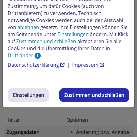
Welche Änderungen kann ich online
Zustimmung, um dafür Cookies (auch von
Drittanbietern) zu verwenden. Technisch
vornehmen?
notwendige Cookies werden auch bei der Auswahl
Sie können online eigenständig Ihre Zugangsdaten,
von
ablehnen
gesetzt. Ihre Einstellungen können Sie
Kundendaten, Kontaktwege und
am Seitenende unter
Einstellungen
ändern. Mit Klick
Zahlungsinformationen ändern. Wir erklären Ihnen
auf
Zustimmen und schließen
akzeptieren Sie alle
unter dem Bild, welche Änderungsmöglichkeiten sich
Cookies und die Übermittlung Ihrer Daten in
hinter den jeweiligen Punkten verbergen.
Drittländer
.
Datenschutzerklärung
|
Impressum
Einstellungen
Zustimmen und schließen
Reiter
Optionen
Zugangsdaten
Änderung bzw.
Angabe