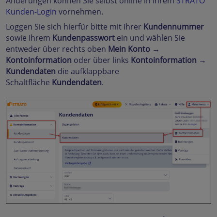
Änderungen können Sie selbst online in Ihrem
STRATO
Kunden-Login
vornehmen.
Loggen Sie sich hierfür bitte mit Ihrer
Kundennummer
sowie Ihrem
Kundenpasswort
ein und wählen Sie
entweder über rechts oben
Mein Konto
→
Kontoinformation
oder über links
Kontoinformation
→
Kundendaten
die aufklappbare
Schaltfläche
Kundendaten
.