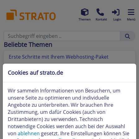
Themen
Kontakt
Login
Menü
Beliebte Themen
Erste Schritte mit Ihrem Webhosting-Paket
Wie lange dauert es, bis meine Domain registriert
Cookies auf strato.de
ist?
Wie lege ich ein Kundenpasswort an?
Wir sammeln Informationen von Besuchern, um
unsere Seite zu optimieren und individuelle
So einfach nutzen Sie die Digitale Visitenkarte
Angebote zu unterbreiten. Wir brauchen Ihre
Zustimmung, um dafür Cookies (auch von
So nutzen Sie die Statistikauswertungen in Ihrem
Drittanbietern) zu verwenden. Technisch
Hosting-Paket
notwendige Cookies werden auch bei der Auswahl
So nutzen Sie unsere Datenbank
von
ablehnen
gesetzt. Ihre Einstellungen können Sie