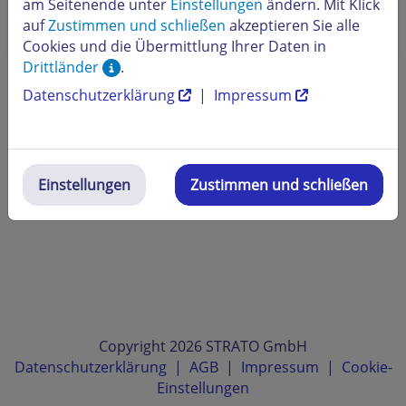
am Seitenende unter
Einstellungen
ändern. Mit Klick
Wie nutze ich die Zwei-Faktor-Authentifizierung für
auf
Zustimmen und schließen
akzeptieren Sie alle
den STRATO Kunden-Login?
Cookies und die Übermittlung Ihrer Daten in
Drittländer
.
Datenschutzerklärung
|
Impressum
Einstellungen
Zustimmen und schließen
Copyright 2026 STRATO GmbH
Datenschutzerklärung
|
AGB
|
Impressum
|
Cookie-
Einstellungen