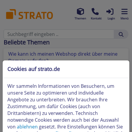
Themen
Kontakt
Login
Menü
Beliebte Themen
Wie kann ich meinen Webshop direkt über meine
Domain aufrufen?
Cookies auf strato.de
Wo finde ich eine Anleitung bzw. Hilfe zur Nutzung
des STRATO Webshops?
Wir sammeln Informationen von Besuchern, um
Ihr Webshop bei eBay
unsere Seite zu optimieren und individuelle
Angebote zu unterbreiten. Wir brauchen Ihre
Was ist etracker und wie kann ich diesen Dienst
Zustimmung, um dafür Cookies (auch von
bestellen?
Drittanbietern) zu verwenden. Technisch
notwendige Cookies werden auch bei der Auswahl
von
ablehnen
gesetzt. Ihre Einstellungen können Sie