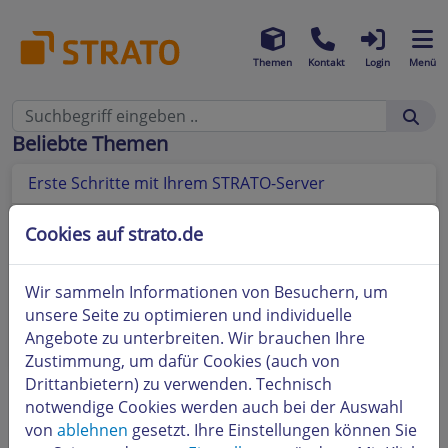
Themen
Kontakt
Login
Menü
Beliebte Themen
Erste Schritte mit Ihrem STRATO-Server
Wie kann ich das Root-Passwort meines Servers
Cookies auf strato.de
zurücksetzen?
Kann ich zusätzliche Funktionen für meinen STRATO
Wir sammeln Informationen von Besuchern, um
Server hinzufügen?
unsere Seite zu optimieren und individuelle
Angebote zu unterbreiten. Wir brauchen Ihre
Reboot vom STRATO V-Server
Zustimmung, um dafür Cookies (auch von
Drittanbietern) zu verwenden. Technisch
notwendige Cookies werden auch bei der Auswahl
von
ablehnen
gesetzt. Ihre Einstellungen können Sie