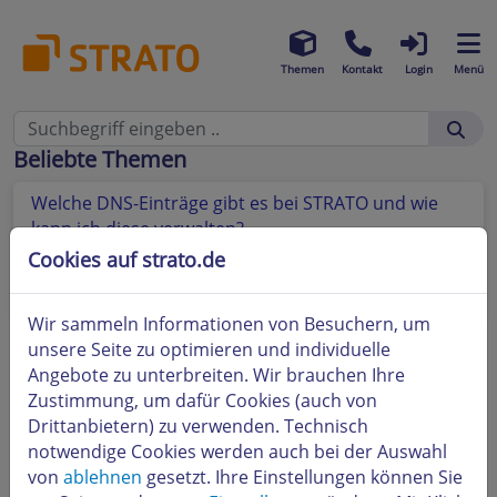
Themen
Kontakt
Login
Menü
Beliebte Themen
Welche DNS-Einträge gibt es bei STRATO und wie
kann ich diese verwalten?
Cookies auf strato.de
Wie kann ich für meine Domain die DKIM
Einstellungen ändern?
Wir sammeln Informationen von Besuchern, um
unsere Seite zu optimieren und individuelle
Angebote zu unterbreiten. Wir brauchen Ihre
Zustimmung, um dafür Cookies (auch von
Drittanbietern) zu verwenden. Technisch
notwendige Cookies werden auch bei der Auswahl
von
ablehnen
gesetzt. Ihre Einstellungen können Sie