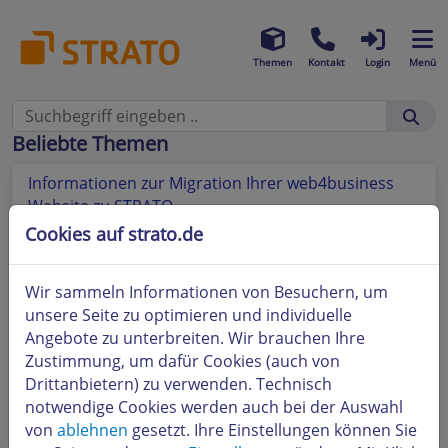
Themen
Kontakt
Login
Menü
Beliebte Themen
Informationen zur Migration Ihrer web4business
Website zu STRATO
Cookies auf strato.de
STRATO Design-Service: Wie funktioniert es?
STRATO Design-Service: Kann ich meine bereits
Wir sammeln Informationen von Besuchern, um
vorhandene Website neu erstellen lassen?
unsere Seite zu optimieren und individuelle
Angebote zu unterbreiten. Wir brauchen Ihre
STRATO Design-Service: Wie lange dauert es, bis
Zustimmung, um dafür Cookies (auch von
meine Website erstellt wird?
Drittanbietern) zu verwenden. Technisch
notwendige Cookies werden auch bei der Auswahl
STRATO Design-Service: Warum sollte ich meine
von
ablehnen
gesetzt. Ihre Einstellungen können Sie
Website erstellen lassen?