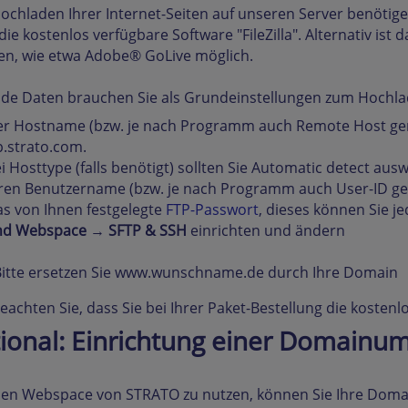
chladen Ihrer Internet-Seiten auf unseren Server benötige
die kostenlos verfügbare Software "FileZilla". Alternativ ist
en, wie etwa Adobe® GoLive möglich.
de Daten brauchen Sie als Grundeinstellungen zum Hochla
r Hostname (bzw. je nach Programm auch Remote Host ge
p.strato.com.
i Hosttype (falls benötigt) sollten Sie Automatic detect aus
ren Benutzername (bzw. je nach Programm auch User-ID ge
s von Ihnen festgelegte
FTP-Passwort
, dieses können Sie 
nd Webspace
→
SFTP & SSH
einrichten und ändern
itte ersetzen Sie www.wunschname.de durch Ihre Domain
beachten Sie, dass Sie bei Ihrer Paket-Bestellung die kostenl
ional: Einrichtung einer Domainum
den Webspace von STRATO zu nutzen, können Sie Ihre Domai