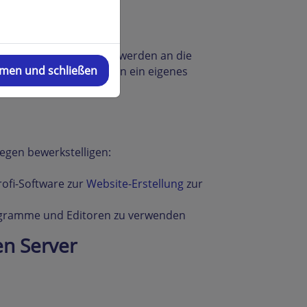
n haben.
n benutzen, etwa
weiter. Alle E-Mails werden an die
mmen und schließen
ie extra für jeden Namen ein eigenes
Wegen bewerkstelligen:
rofi-Software zur
Website-Erstellung
zur
rogramme und Editoren zu verwenden
en Server