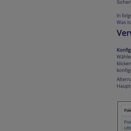
Sicher
In fo
Was i
Ver
Konfig
Wählen
klicke
konfig
Altern
Haupt