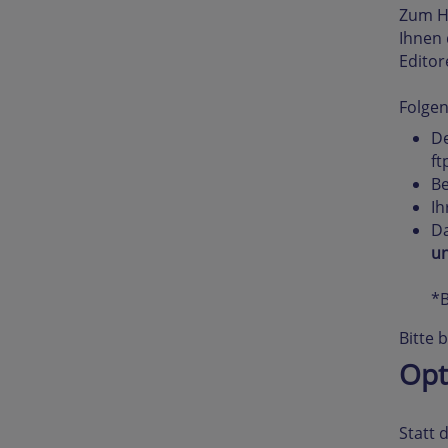
Zum Ho
Ihnen 
Editor
Folgen
De
ft
Be
Ih
Da
u
*B
Bitte 
Opt
Statt 