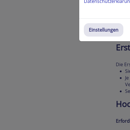
Datenschutzerkläru
weiter
Sie kö
"must
Einstellungen
vorein
Postfa
Erst
Die Er
Si
Je
V
Se
Hoc
Erfor