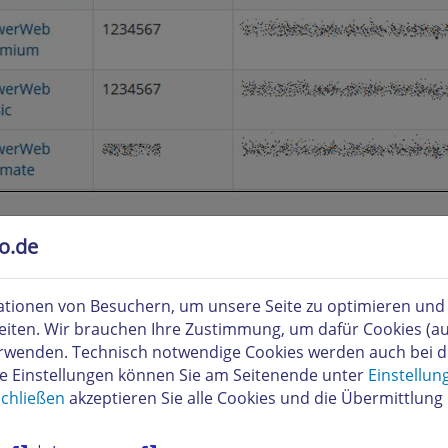
to.de
leitung Ihrer E-Mail Adresse(n)
ser Stelle erhalten Sie die Möglichkeit, die bereits voreing
"postmaster" auf Ihre eigene Mailbox weiterzuleiten. Klicke
tionen von Besuchern, um unsere Seite zu optimieren und i
 nun folgenden Fenster im Textfeld "Weiterleitung" Ihre ber
eiten. Wir brauchen Ihre Zustimmung, um dafür Cookies (a
x-Namen "webmaster" und den Alias "postmaster" können Sie
verwenden. Technisch notwendige Cookies werden auch bei 
 tragen Sie Ihren E-Mail Wunschnamen ein.
re Einstellungen können Sie am Seitenende unter
Einstellun
chließen
akzeptieren Sie alle Cookies und die Übermittlung 
nkommenden E-Mails an eine Ihrer E-Mail Adressen (webma
re Domain (= Ihr Internetname) rechts vom @-Zeichen steh