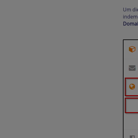
Um die
indem
Domai