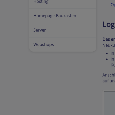
Hosting
Op
Homepage-Baukasten
Log
Server
Das er
Webshops
Neukun
In
In
Ku
Ansch
auf u