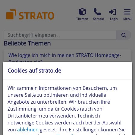
Themen
Kontakt
Login
Menü
Beliebte Themen
Wie logge ich mich in meinen STRATO Homepage-
Baukasten ein?
Cookies auf strato.de
Unsere Empfehlungen für gute Passwörter
Wie kann ich eine oder mehrere Domains innerhalb
Wir sammeln Informationen von Besuchern, um
meiner STRATO Verträge oder STRATO
unsere Seite zu optimieren und individuelle
Kundennummern umziehen?
Angebote zu unterbreiten. Wir brauchen Ihre
Zustimmung, um dafür Cookies (auch von
Wie kann ich meine Homepage-Baukasten Webseite
Drittanbietern) zu verwenden. Technisch
veröffentlichen oder offline nehmen?
notwendige Cookies werden auch bei der Auswahl
von
ablehnen
gesetzt. Ihre Einstellungen können Sie