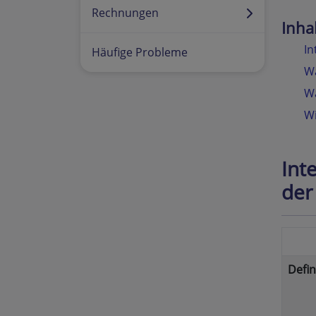
Rechnungen
Inha
In
Häufige Probleme
Wa
Wa
Wi
Int
der
Defin