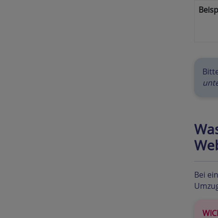
Beisp
Bit
unt
Was
Web
Bei ei
Umzug 
WIC