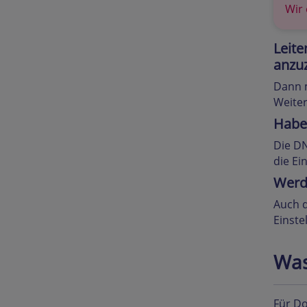
Wir
Leite
anzu
Dann m
Weiter
Haben
Die D
die Ei
Werd
Auch 
Einst
Was
Für D