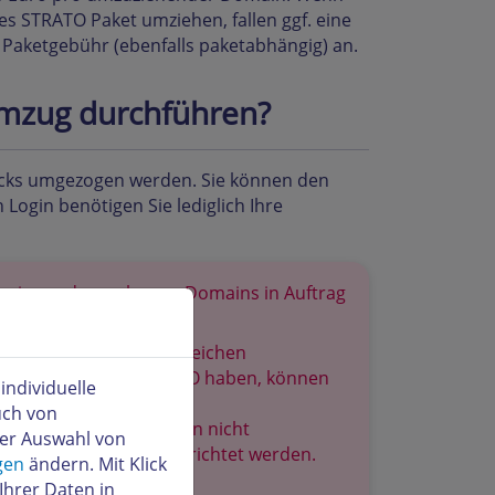
s STRATO Paket umziehen, fallen ggf. eine
 Paketgebühr (ebenfalls paketabhängig) an.
umzug durchführen?
icks umgezogen werden. Sie können den
 Login benötigen Sie lediglich Ihre
g einer oder mehrerer Domains in Auftrag
glich, die unter der gleichen
dennummern bei STRATO haben, können
ndividuelle
uch von
ail-Einstellungen werden nicht
der Auswahl von
Zielvertrag neu eingerichtet werden.
gen
ändern. Mit Klick
(s) umgezogen wurde(n).
Ihrer Daten in