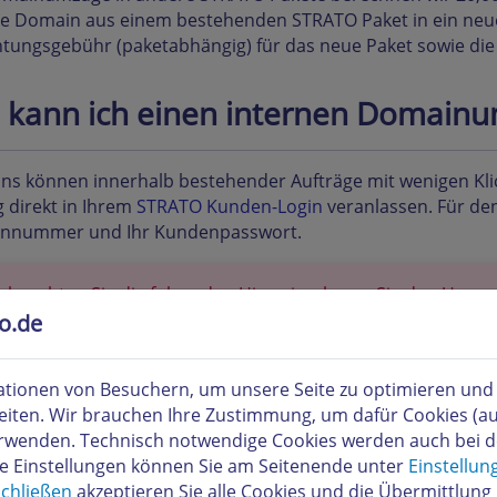
ne Domain aus einem bestehenden STRATO Paket in ein neue
htungsgebühr (paketabhängig) für das neue Paket sowie die
 kann ich einen internen Domain
ns können innerhalb bestehender Aufträge mit wenigen Kl
 direkt in Ihrem
STRATO Kunden-Login
veranlassen. Für den
nnummer und Ihr Kundenpasswort.
e beachten Sie die folgenden Hinweise, bevor Sie den Umzu
en:
to.de
Der Umzug einer Domain ist nur innerhalb von Aufträgen mö
Kundennummer aktiviert wurden. Wenn Sie mehrere Kun
tionen von Besuchern, um unsere Seite zu optimieren und i
Sie diese online zusammenführen.
eiten. Wir brauchen Ihre Zustimmung, um dafür Cookies (a
Bitte sichern Sie Ihre Daten. Inhalte von Webseiten und E-M
verwenden. Technisch notwendige Cookies werden auch bei 
übernommen. Diese können nach Abschluss des Umzugs im 
re Einstellungen können Sie am Seitenende unter
Einstellun
Es gilt die Vertragslaufzeit des Pakets, in das Ihre Domain
chließen
akzeptieren Sie alle Cookies und die Übermittlung 