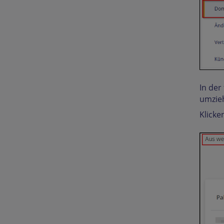
In der
umzie
Klicke