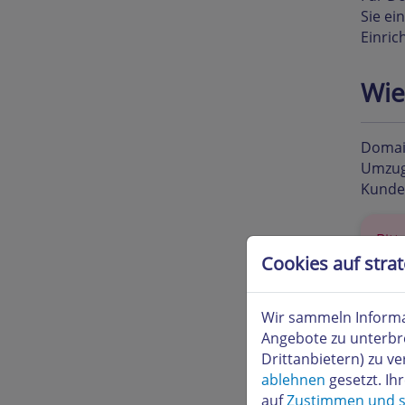
Sie ei
Einric
Wie
Domai
Umzug
Kunde
Bitt
geb
Cookies auf stra
Wir sammeln Informa
Angebote zu unterbr
Drittanbietern) zu 
ablehnen
gesetzt. Ih
auf
Zustimmen und s