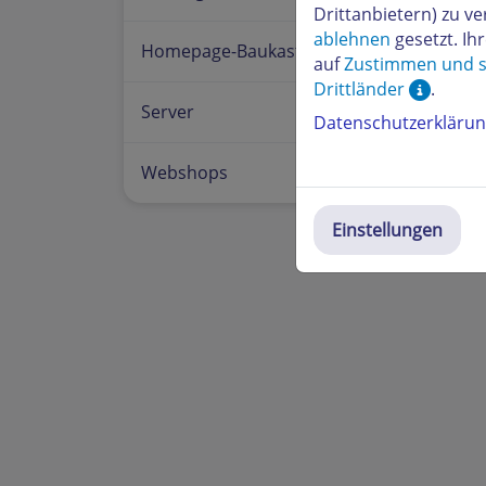
Drittanbietern) zu 
ablehnen
gesetzt. Ih
Homepage-Baukasten
auf
Zustimmen und s
Drittländer
.
Server
Datenschutzerkläru
Webshops
Einstellungen