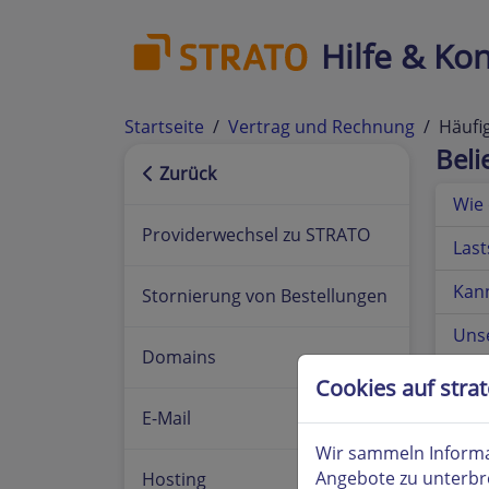
Hilfe & Kon
Startseite
Vertrag und Rechnung
Häufi
Bel
Zurück
Wie 
Providerwechsel zu STRATO
Last
Kan
Stornierung von Bestellungen
Uns
Domains
Glos
Cookies auf stra
E-Mail
Wo 
Wir sammeln Informa
Angebote zu unterbr
Hosting