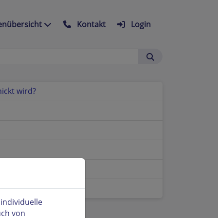
nübersicht
Kontakt
Login
ickt wird?
ndividuelle
uch von