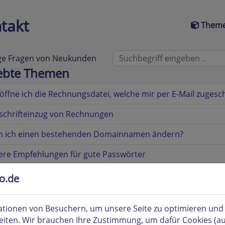
takt
Theme
ge Fragen von Neukunden
iebte Themen
öffne ich die Rechnungsdatei, welche mir per E-Mail zugesch
schrifteinzug von Rechnungen
n ich einen bestehenden Domainnamen ändern?
ere Empfehlungen für gute Passwörter
sar - Erklärung oft gebrauchter Fachbegriffe
to.de
finde ich meine Kundennummer?
tionen von Besuchern, um unsere Seite zu optimieren und i
eiten. Wir brauchen Ihre Zustimmung, um dafür Cookies (a