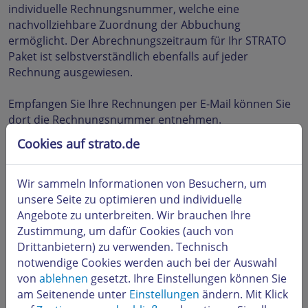
individuelle Rechnungsnummer, welche eine
nachvollziehbare Zuordnung der Abbuchung
ermöglicht. Der Abrechnungszeitraum für Ihr STRATO
Paket ist selbstverständlich ebenfalls auf jeder
Rechnung ausgewiesen.
Empfangen Sie Ihre Rechnungen per E-Mail können Sie
dort die Rechnungsnummer entnehmen.
Sollte es zu einer Rücklastschrift gekommen sein, haben
Cookies auf strato.de
Sie die Möglichkeit im
STRATO Kunden-Login
die
Lastschrift nochmals anzustossen.
Wir sammeln Informationen von Besuchern, um
Unter dem Hauptpunkt
Ihre Rechnungen ->
unsere Seite zu optimieren und individuelle
Rechnungen anzeigen
stehen Ihnen Ihre Rechnungen
Angebote zu unterbreiten. Wir brauchen Ihre
zur Verfügung sowie auch die Möglichkeit eine erneute
Zustimmung, um dafür Cookies (auch von
Lastschrift anzustossen.
Drittanbietern) zu verwenden. Technisch
notwendige Cookies werden auch bei der Auswahl
von
ablehnen
gesetzt. Ihre Einstellungen können Sie
am Seitenende unter
Einstellungen
ändern. Mit Klick