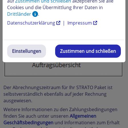
auf
Zustimmen und schließen
akzeptieren Sie alle
Cookies und die Übermittlung Ihrer Daten in
Drittländer
.
Datenschutzerklärung
|
Impressum
Einstellungen
Zustimmen und schließen
Der Abrechnungszeitraum für Ihr STRATO Paket ist
selbstverständlich ebenfalls auf jeder Rechnung
ausgewiesen.
Weitere Informationen zu den Zahlungsbedingungen
finden Sie auch unter unseren
Allgemeinen
Geschäftsbedingungen
und Informationen zum Erhalt