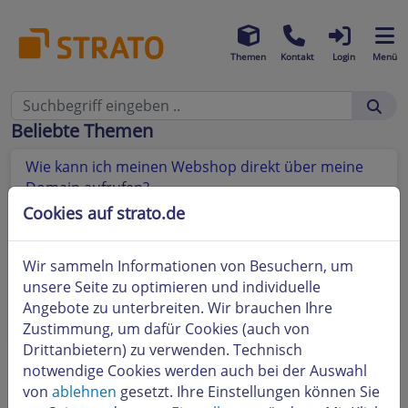
Themen
Kontakt
Login
Menü
Beliebte Themen
Wie kann ich meinen Webshop direkt über meine
Domain aufrufen?
Cookies auf strato.de
Wo finde ich eine Anleitung bzw. Hilfe zur Nutzung
des STRATO Webshops?
Wir sammeln Informationen von Besuchern, um
Wie kann ich Impressum, AGB und
unsere Seite zu optimieren und individuelle
Datenschutzerklärung meines Webshops
Angebote zu unterbreiten. Wir brauchen Ihre
bearbeiten?
Zustimmung, um dafür Cookies (auch von
Drittanbietern) zu verwenden. Technisch
notwendige Cookies werden auch bei der Auswahl
von
ablehnen
gesetzt. Ihre Einstellungen können Sie