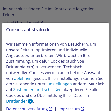
Im Anschluss finden Sie im Kontext die folgenden
Felder:
- Titel (Titel der Seite)
Cookies auf strato.de
- Beschriftung im Seitenelement (Name des Links im
Shop)
- Text (Textangaben)
Wir sammeln Informationen von Besuchern, um
unsere Seite zu optimieren und individuelle
Wenn der Textbereich nicht ausreichen sollten, können
Angebote zu unterbreiten. Wir brauchen Ihre
Sie über den WYSIWYG-Editor über eine Verknüpfung
Zustimmung, um dafür Cookies (auch von
(Link) auf die Kategorie
Kundeninformationen
Drittanbietern) zu verwenden. Technisch
verweisen. Somit können Sie die AGB zweiseitig
notwendige Cookies werden auch bei der Auswahl
gestalten.
von
ablehnen
gesetzt. Ihre Einstellungen können Sie
Hinweis:
Kundeninformationen sind als Ergänzung zu
am Seitenende unter
Einstellungen
ändern. Mit Klick
den AGB zu sehen und dazu gedacht, Ihre Kunden über
auf
Zustimmen und schließen
akzeptieren Sie alle
Rahmenbedingungen, Abläufe und Vorgehensweisen im
Cookies und die Übermittlung Ihrer Daten in
Shop zu informieren, wie z. B. über die Versandkosten.
Drittländer
.
Im Gegensatz zu den AGB sollten die
Datenschutzerklärung
|
Impressum
Kundeninformation mehr als Hinweise und