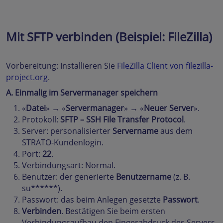
Mit SFTP verbinden (Beispiel: FileZilla)
Vorbereitung: Installieren Sie
FileZilla Client von filezilla-
project.org
.
A. Einmalig im Servermanager speichern
«
Datei
» → «
Servermanager
» → «
Neuer Server
».
Protokoll:
SFTP – SSH File Transfer Protocol
.
Server: personalisierter
Servername
aus dem
STRATO-Kundenlogin.
Port:
22
.
Verbindungsart: Normal.
Benutzer: der generierte
Benutzername
(z. B.
su******).
Passwort: das beim Anlegen gesetzte
Passwort
.
Verbinden
. Bestätigen Sie beim ersten
Verbindungsaufbau den Fingerabdruck des Servers