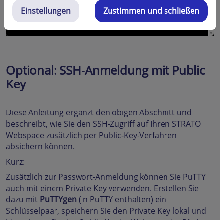
Einstellungen
Zustimmen und schließen
Optional: SSH-Anmeldung mit Public
Key
Diese Anleitung ergänzt den obigen Abschnitt und
beschreibt, wie Sie den SSH-Zugriff auf Ihren STRATO
Webspace zusätzlich per Public-Key-Verfahren
absichern können.
Kurz:
Zusätzlich zur Passwort-Anmeldung können Sie PuTTY
auch mit einem Private Key verwenden. Erstellen Sie
dazu mit
PuTTYgen
(in PuTTY enthalten) ein
Schlüsselpaar, speichern Sie den Private Key lokal und