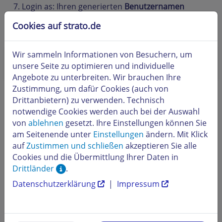
Login as: Ihren generierten
Benutzernamen
eingeben
(z. B.
su******
).
Cookies auf strato.de
Passwort
eingeben.
Wir sammeln Informationen von Besuchern, um
Hinweis:
In PuTTY wird bei der Passworteingabe
unsere Seite zu optimieren und individuelle
nichts angezeigt – das ist normal.
Angebote zu unterbreiten. Wir brauchen Ihre
Zustimmung, um dafür Cookies (auch von
Sie befinden sich nun im Terminal im hinterlegten
Drittanbietern) zu verwenden. Technisch
Startverzeichnis.
notwendige Cookies werden auch bei der Auswahl
von
ablehnen
gesetzt. Ihre Einstellungen können Sie
am Seitenende unter
Einstellungen
ändern. Mit Klick
auf
Zustimmen und schließen
akzeptieren Sie alle
Cookies und die Übermittlung Ihrer Daten in
Drittländer
.
Datenschutzerklärung
|
Impressum