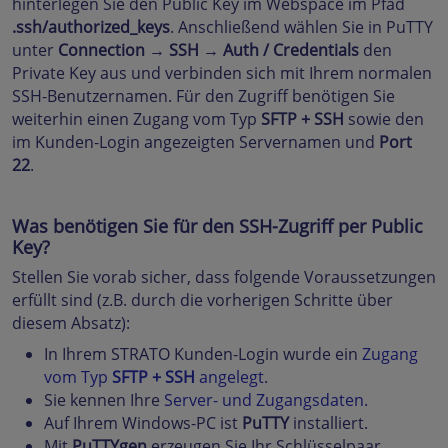
hinterlegen Sie den Public Key im Webspace im Pfad
.ssh/authorized_keys
. Anschließend wählen Sie in PuTTY
unter
Connection
→
SSH
→
Auth / Credentials
den
Private Key aus und verbinden sich mit Ihrem normalen
SSH-Benutzernamen. Für den Zugriff benötigen Sie
weiterhin einen Zugang vom Typ
SFTP + SSH
sowie den
im Kunden-Login angezeigten Servernamen und
Port
22
.
Was benötigen Sie für den SSH-Zugriff per Public
Key?
Stellen Sie vorab sicher, dass folgende Voraussetzungen
erfüllt sind (z.B. durch die vorherigen Schritte über
diesem Absatz):
In Ihrem STRATO Kunden-Login wurde ein
Zugang
vom Typ
SFTP + SSH
angelegt
.
Sie kennen Ihre
Server- und Zugangsdaten
.
Auf Ihrem Windows-PC ist
PuTTY
installiert.
Mit
PuTTYgen
erzeugen Sie Ihr Schlüsselpaar.