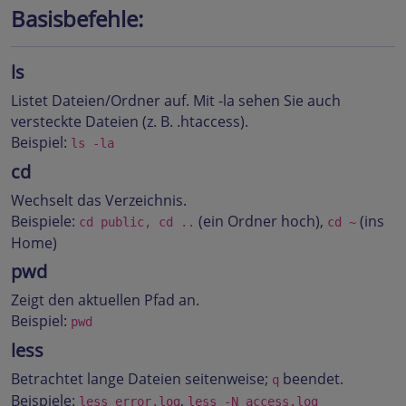
Basisbefehle:
ls
Listet Dateien/Ordner auf. Mit -la sehen Sie auch
versteckte Dateien (z. B. .htaccess).
Beispiel:
ls -la
cd
Wechselt das Verzeichnis.
Beispiele:
(ein Ordner hoch),
(ins
cd public, cd ..
cd ~
Home)
pwd
Zeigt den aktuellen Pfad an.
Beispiel:
pwd
less
Betrachtet lange Dateien seitenweise;
beendet.
q
Beispiele:
,
less error.log
less -N access.log